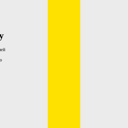
у
шей
о