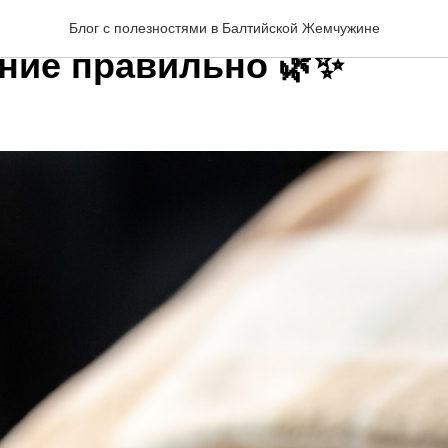
й детокс кожи: запускае
Блог с полезностями в Балтийской Жемчужине
ние правильно 🌿✨