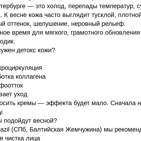
тербурге — это холод, перепады температур, с
 К весне кожа часто выглядит тусклой, плотно
ый оттенок, шелушение, неровный рельеф.
ое время для мягкого, грамотного обновления
одик.
ужен детокс кожи?
кроциркуляция
отка коллагена
фоотток
вает уход
носить кремы — эффекта будет мало. Сначала 
у.
ы подойдут весной?
razil (СПб, Балтийская Жемчужина) мы рекомен
я чистка лица