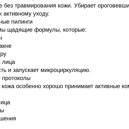
 без травмирования кожи. Убирает ороговевши
к активному уходу.
ные пилинги
мы щадящие формулы, которые:
н
акне
уру
 лица
ть и запускает микроциркуляцию.
 протоколы
 кожа особенно хорошо принимает активные ко
лица
ры
шения