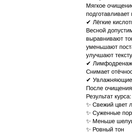
Мягкое очищение
подготавливает 
✔ Лёгкие кислот
Весной допусти
выравнивают то
уменьшают пост
улучшают текст
✔ Лимфодренаж
Снимает отёчнос
✔ Увлажняющие
После очищения
Результат курса:
✨ Свежий цвет 
✨ Суженные по
✨ Меньше шелу
✨ Ровный тон