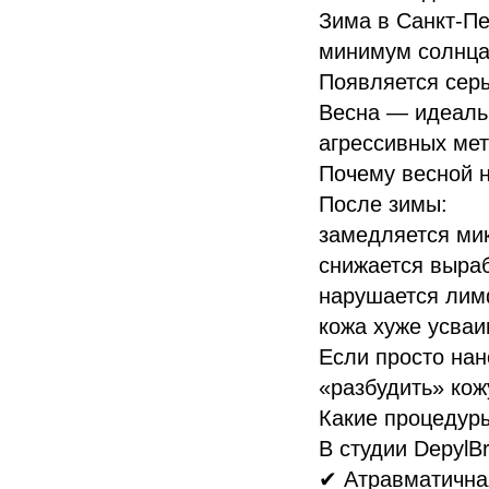
Зима в Санкт-Пе
минимум солнца.
Появляется сер
Весна — идеальн
агрессивных мет
Почему весной н
После зимы:
замедляется ми
снижается выраб
нарушается лим
кожа хуже усваи
Если просто на
«разбудить» кож
Какие процедур
В студии DepylB
✔ Атравматична