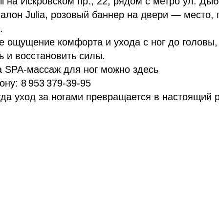
l на Искровском пр., 22, рядом с метро ул. Дыб
салон Julia, розовый баннер на двери — место, 
.
е ощущение комфорта и ухода с ног до головы,
ь и восстановить силы.
а SPA-массаж для ног можно здесь
ону: 8 953 379-39-95
огда уход за ногами превращается в настоящий 