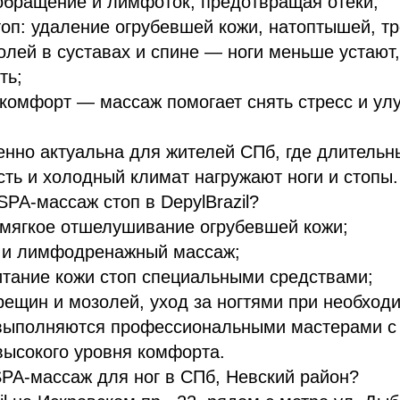
обращение и лимфоток, предотвращая отёки;
топ: удаление огрубевшей кожи, натоптышей, т
лей в суставах и спине — ноги меньше устают,
ть;
комфорт — массаж помогает снять стресс и ул
нно актуальна для жителей СПб, где длительн
ть и холодный климат нагружают ноги и стопы.
SPA-массаж стоп в DepylBrazil?
 мягкое отшелушивание огрубевшей кожи;
 и лимфодренажный массаж;
итание кожи стоп специальными средствами;
ещин и мозолей, уход за ногтями при необход
выполняются профессиональными мастерами с
высокого уровня комфорта.
SPA-массаж для ног в СПб, Невский район?