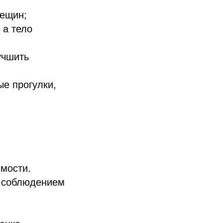
рещин;
 а тело
учшить
ые прогулки,
имости.
 соблюдением