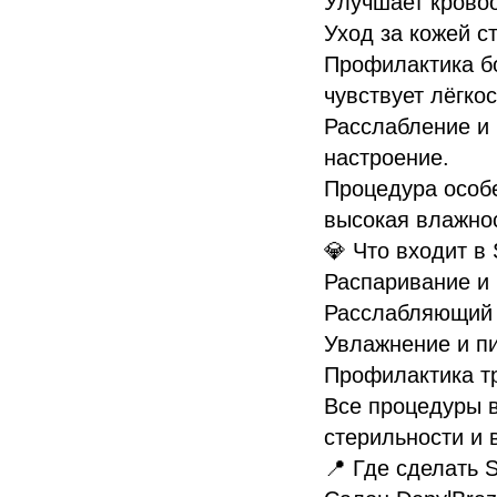
Улучшает крово
Уход за кожей с
Профилактика бо
чувствует лёгкос
Расслабление и 
настроение.
Процедура особе
высокая влажнос
💎 Что входит в 
Распаривание и
Расслабляющий
Увлажнение и п
Профилактика тр
Все процедуры 
стерильности и 
📍 Где сделать 