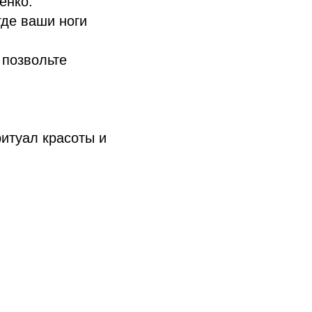
енко.
где ваши ноги
 позвольте
ритуал красоты и