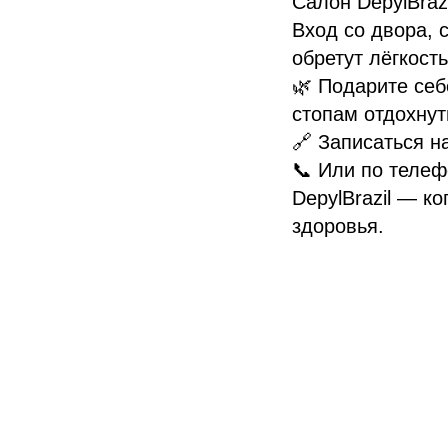
Салон DepylBrazi
Вход со двора, 
обретут лёгкость
🌿 Подарите себ
стопам отдохнут
🔗 Записаться н
📞 Или по телеф
DepylBrazil — к
здоровья.