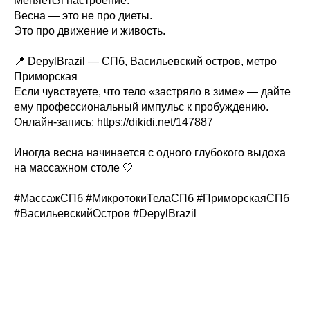
Меняется настроение.
Весна — это не про диеты.
Это про движение и живость.
📍 DepylBrazil — СПб, Васильевский остров, метро
Приморская
Если чувствуете, что тело «застряло в зиме» — дайте
ему профессиональный импульс к пробуждению.
Онлайн-запись: https://dikidi.net/147887
Иногда весна начинается с одного глубокого выдоха
на массажном столе 🤍
#МассажСПб #МикротокиТелаСПб #ПриморскаяСПб
#ВасильевскийОстров #DepylBrazil