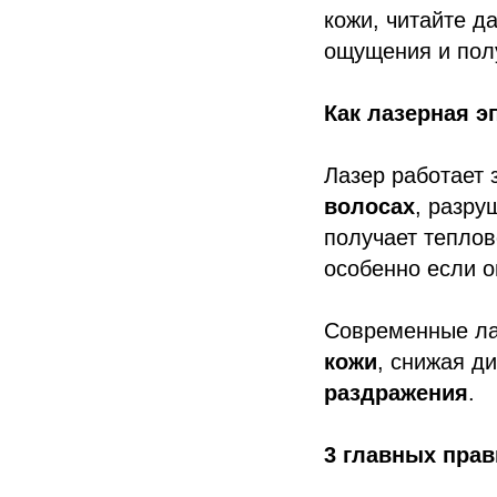
кожи, читайте д
ощущения и пол
Как лазерная э
Лазер работает 
волосах
, разру
получает теплов
особенно если 
Современные ла
кожи
, снижая д
раздражения
.
3 главных прав