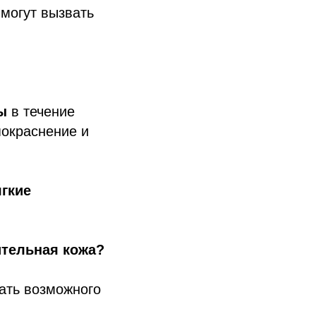
 могут вызвать
ы
в течение
покраснение и
гкие
ительная кожа?
жать возможного