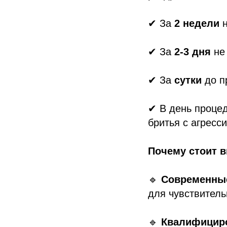
✔ За
2 недели
н
✔ За
2-3 дня
не 
✔ За
сутки
до п
✔ В день проце
бритья с агресс
Почему стоит в
🔹
Современные
для чувствитель
🔹
Квалифицир