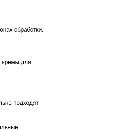
онах обработки.
ь кремы для
льно подходят
альные