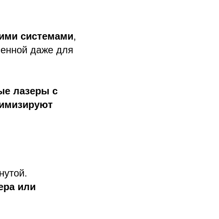
ими системами
,
ненной даже для
ые лазеры с
нимизируют
нутой.
ера или