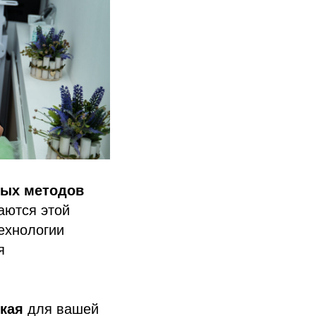
ных методов
аются этой
ехнологии
я
кая
для вашей