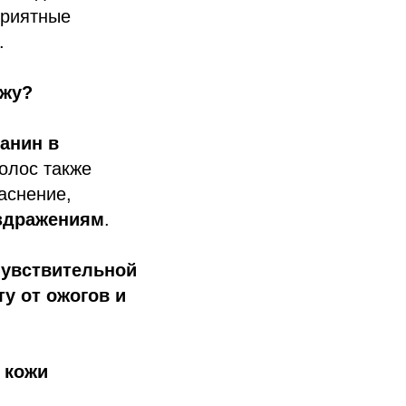
приятные
.
ожу?
анин в
олос также
аснение,
аздражениям
.
чувствительной
у от ожогов и
 кожи