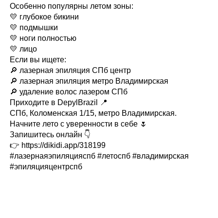
Особенно популярны летом зоны:
💛 глубокое бикини
💛 подмышки
💛 ноги полностью
💛 лицо
Если вы ищете:
🔎 лазерная эпиляция СПб центр
🔎 лазерная эпиляция метро Владимирская
🔎 удаление волос лазером СПб
Приходите в DepylBrazil 📍
СПб, Коломенская 1/15, метро Владимирская.
Начните лето с уверенности в себе 🌷
Запишитесь онлайн 👇
👉 https://dikidi.app/318199⁠
#лазернаяэпиляцияспб #летоспб #владимирская
#эпиляцияцентрспб