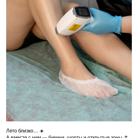
Лето близко… ☀️
А вместе с ним — бикини, шорты и открытые зоны 👙