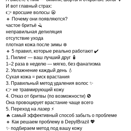
И вот главный страх:
👉 вросшие волосы 😬
🔹 Почему они появляются?
частое бритьё 🪒
неправильная депиляция
отсутствие ухода
плотная кожа после зимы ❄️
🔹 5 правил, которые реально работают ✔️
1. Пилинг — ваш лучший друг 🧴
1–2 раза в неделю — мягко, без фанатизма
2. Увлажнение каждый день 💧
Сухая кожа = риск врастания
3. Правильный метод удаления волос ✨
👉 не травмирующий кожу
4. Отказ от бритвы (по возможности) 🚫
Она провоцирует врастание чаще всего
5. Переход на лазер ⚡
🔥 самый эффективный способ забыть о проблеме
🔹 Как решаем проблему в DepylBrazil 💖
✨ подбираем метод под вашу кожу